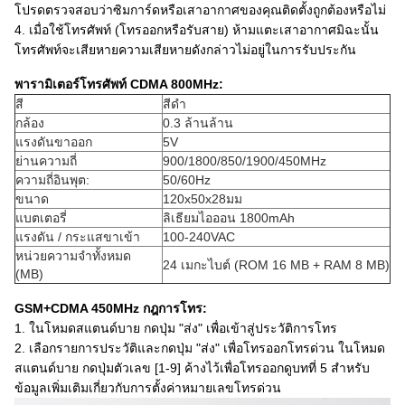
โปรดตรวจสอบว่าซิมการ์ดหรือเสาอากาศของคุณติดตั้งถูกต้องหรือไม่
4. เมื่อใช้โทรศัพท์ (โทรออกหรือรับสาย) ห้ามแตะเสาอากาศมิฉะนั้น
โทรศัพท์จะเสียหายความเสียหายดังกล่าวไม่อยู่ในการรับประกัน
พารามิเตอร์โทรศัพท์ CDMA 800MHz:
สี
สีดำ
กล้อง
0.3 ล้านล้าน
แรงดันขาออก
5V
ย่านความถี่
900/1800/850/1900/450MHz
ความถี่อินพุต:
50/60Hz
ขนาด
120x50x28มม
แบตเตอรี่
ลิเธียมไอออน 1800mAh
แรงดัน / กระแสขาเข้า
100-240VAC
หน่วยความจำทั้งหมด
24 เมกะไบต์ (ROM 16 MB + RAM 8 MB)
(MB)
GSM+CDMA 450MHz กฎการโทร:
1. ในโหมดสแตนด์บาย กดปุ่ม "ส่ง" เพื่อเข้าสู่ประวัติการโทร
2. เลือกรายการประวัติและกดปุ่ม "ส่ง" เพื่อโทรออกโทรด่วน ในโหมด
สแตนด์บาย กดปุ่มตัวเลข [1-9] ค้างไว้เพื่อโทรออกดูบทที่ 5 สำหรับ
ข้อมูลเพิ่มเติมเกี่ยวกับการตั้งค่าหมายเลขโทรด่วน