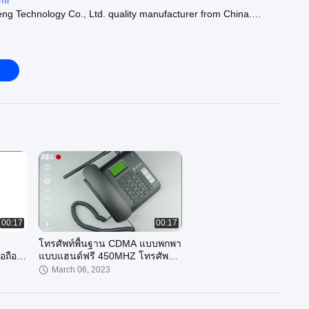
ml
ng Technology Co., Ltd. quality manufacturer from China.
NA :
https://www.dlnamobile.com/supplier-4059141-dlna-mobile-
CDMA 450Mhz :
https://www.dlnamobile.com/supplier-4029275-
bile-phone
800MHz :
https://www.dlnamobile.com/supplier-4029272-cdma-
ur official website :
https://www.dlnamobile.com
00:17
00:17
โทรศัพท์พื้นฐาน CDMA แบบพกพา
อถือ
แบบแฮนด์ฟรี 450MHZ โทรศัพท์
เล็ก
ไร้สาย Cdma
March 06, 2023