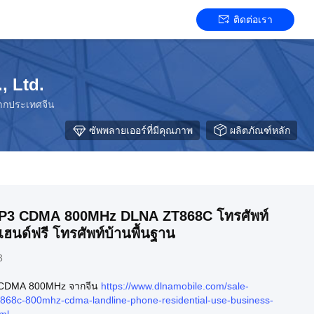
ติดต่อเรา
, Ltd.
จากประเทศจีน
ซัพพลายเออร์ที่มีคุณภาพ
ผลิตภัณฑ์หลัก
น MP3 CDMA 800MHz DLNA ZT868C โทรศัพท์
ฮนด์ฟรี โทรศัพท์บ้านพื้นฐาน
3
์ CDMA 800MHz จากจีน
https://www.dlnamobile.com/sale-
868c-800mhz-cdma-landline-phone-residential-use-business-