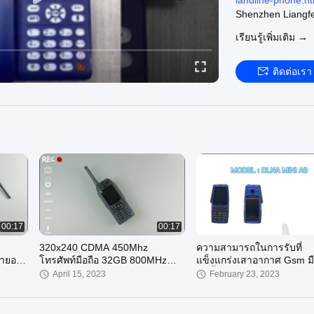
landline-phone.ht
Shenzhen Liangfe
We can supply:
เรียนรู้เพิ่มเติม →
โทรศัพท์มือถือ DL
phone
โทรศัพท์มือถือ 
ติดต่อเรา
cdma-450mhz-mo
โทรศัพท์ CDMA 
800mhz-phone
Welcome to visit o
00:17
00:17
320x240 CDMA 450Mhz
ความสามารถในการรับที่
สายอะ
โทรศัพท์มือถือ 32GB 800MHz
แข็งแกร่งเสาอากาศ Gsm มื
โทรศัพท์ความจุแบตเตอรี่ขนาด
กันน้ำเสาอากาศ Gsm ขนาด
April 15, 2023
February 23, 2023
ใหญ่
กลางแจ้ง