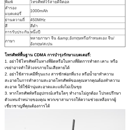
พิมพ์
โทรศัพท์ไร้สายดิจิตอล
สำรอง
1000mAh
แบตเตอรี่
ย่านความถี่
450MHz
สี
สีดำ
การรับประกัน
หนึ่งปี
หลายภาษา จีน &amp;อังกฤษหรือกำหนดเอง จีน/
ภาษา
อังกฤษ/สเปน
โทรศัพท์พื้นฐาน CDMA
การบำรุงรักษาแบตเตอรี่:
1. อย่าใช้โทรศัพท์ในทางที่ผิดหรือในทางที่ผิดการทำตก เคาะ หรือ
เขย่าอาจทำให้วงจรภายในเสียหายได้
2. อย่าใช้สารเคมีที่รุนแรง สารซักฟอกที่แรง หรือน้ำยาทำความ
สะอาดในการทำความสะอาดโทรศัพท์ของคุณหากคุณต้องทำความ
สะอาด ให้ใช้ผ้านุ่มสะอาดและแห้งไม่เป็นขุย
3. หากโทรศัพท์หรืออุปกรณ์เสริมใดๆ ทำงานไม่ถูกต้อง โปรดปรึกษา
ตัวแทนจำหน่ายของคุณ พวกเขาสามารถให้ความช่วยเหลือจากผู้
เชี่ยวชาญที่คุณต้องการได้